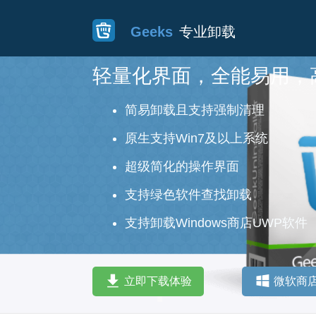
Geeks
专业卸载
轻量化界面，全能易用，
简易卸载且支持强制清理
原生支持Win7及以上系统
超级简化的操作界面
支持绿色软件查找卸载
支持卸载Windows商店UWP软件
立即下载体验
微软商